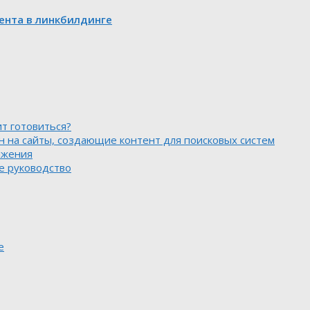
ента в линкбилдинге
ит готовиться?
н на сайты, создающие контент для поисковых систем
ижения
е руководство
е