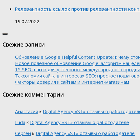
Релевантность ссылок против релевантности конт
19.07.2022
Свежие записи
Обновление Google Helpful Content Update: к чему сто
Новое полезное обновление Google: алгоритм нацеле
15 SEO шагов для успешного международного продв
Таксономия сайта в интересах SEO: простое пошагово
Факторы доверия к сайтам и интернет-магазинам
Свежие комментарии
Анастасия
к
Digital Agency «ST» отзывы о работодател
Luda
к
Digital Agency «ST» отзывы о работодателе
Сергей
к
Digital Agency «ST» отзывы о работодателе