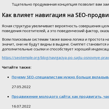
Тщательно продуманная концепция позволит вам заин
Как влияет навигация на SEO-продв
Ясная структура увеличивает вероятность совершения цел
поведения посетителей, а это поведенческий фактор, ок
Всем поисковым системам также важна логика и простота н
значит, они не будут видны в выдаче. Сниппет становится 
дополнительные ссылки и способствует хорошей индексац
https://seotemple.org/blog/navigaciya-po-sajtu-osnovnye-pravi
Читайте также:
Почему SEO-специалистам нужно больше вкладыват
27.05.2022
Продвижение молодого сайта: как продвигать, ча
16.07.2022