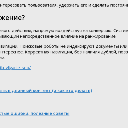
тересовать пользователя, удержать его и сделать постоян
ижение?
евого действия, напрямую воздействуя на конверсию. Сист
азывающий непосредственное влияние на ранжирование.
авигации. Поисковые роботы не индексируют документы или с
интереснее. Корректная навигация, без наличия дублей, поз
ии.
la-vliyanie-seo/
ь в длинный контент (и как это делать)
стые ошибки, полезные советы